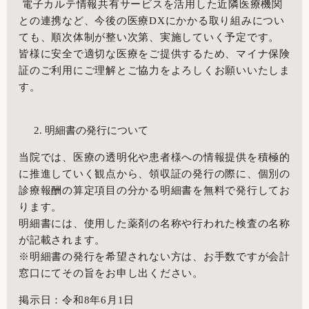
電子カルテ情報共有サービスを活用した近隣医療機関
との連携など、今後の医療
DX
にかかる取り組みについ
ても、順次体制が整い次第、実施していく予定です。
皆様に安全で適切な医療をご提供するため、マイナ保険
証のご利用にご理解とご協力をよろしくお願いいたしま
す。
明細書の発行について
当院では、医療の透明化や患者様への情報提供を積極的
に推進していく観点から、領収証の発行の際に、個別の
診療報酬の算定項目の分かる明細書を無料で発行してお
ります。
明細書には、使用した薬剤の名称や行われた検査の名称
が記載されます。
※
明細書の発行を希望されない方は、お手数ですが会計
窓口にてその旨をお申し出ください。
掲示日：令和
8
年
6
月
1
日